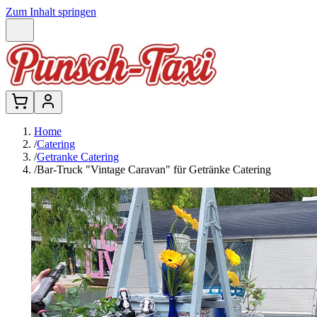
Zum Inhalt springen
Home
/
Catering
/
Getranke Catering
/
Bar-Truck "Vintage Caravan" für Getränke Catering