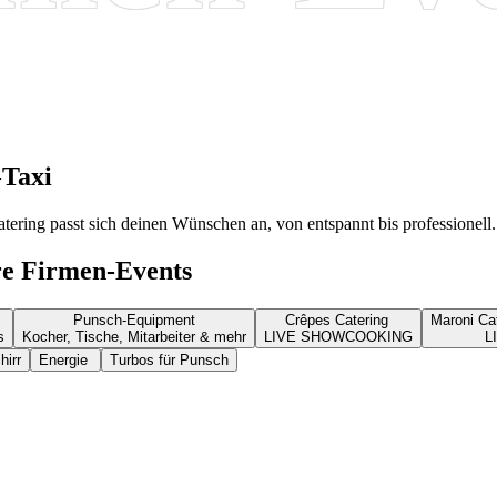
-Taxi
ring passt sich deinen Wünschen an, von entspannt bis professionell. W
hre Firmen-Events
Punsch-Equipment
Crêpes Catering
Maroni Cat
s
Kocher, Tische, Mitarbeiter & mehr
LIVE SHOWCOOKING
L
hirr
Energie
Turbos für Punsch