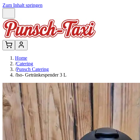
Zum Inhalt springen
Home
/
Catering
/
Punsch Catering
/
Iso- Getränkespender 3 L