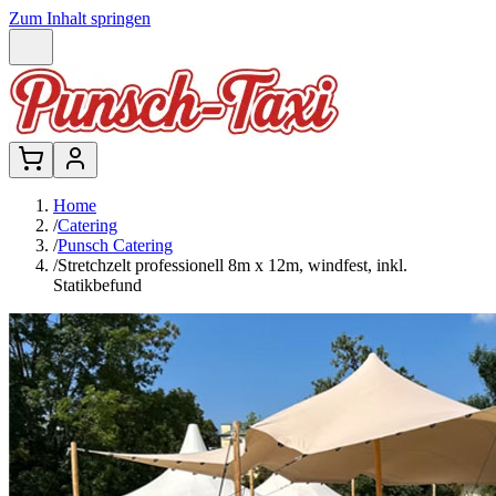
Zum Inhalt springen
Home
/
Catering
/
Punsch Catering
/
Stretchzelt professionell 8m x 12m, windfest, inkl.
Statikbefund