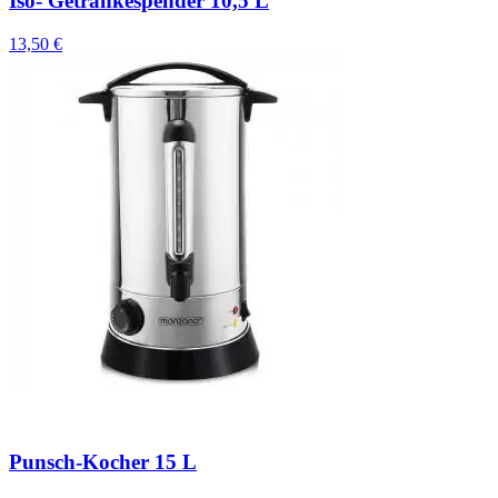
Iso- Getränkespender 10,5 L
13,50 €
Punsch-Kocher 15 L