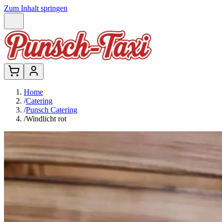
Zum Inhalt springen
Home
/
Catering
/
Punsch Catering
/
Windlicht rot