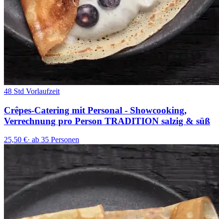
48 Std Vorlaufzeit
Crêpes-Catering mit Personal - Showcooking,
Verrechnung pro Person TRADITION salzig & süß
25,50 €
·
ab 35 Personen