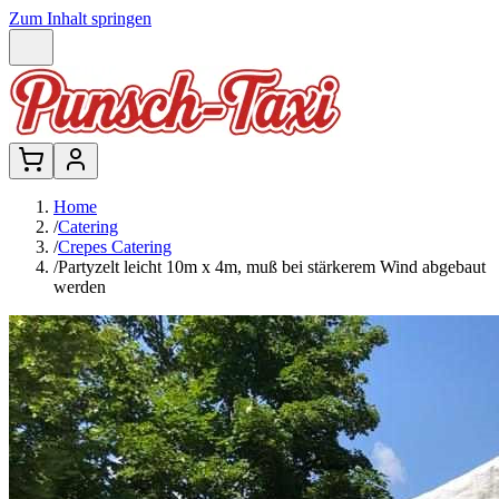
Zum Inhalt springen
Home
/
Catering
/
Crepes Catering
/
Partyzelt leicht 10m x 4m, muß bei stärkerem Wind abgebaut
werden