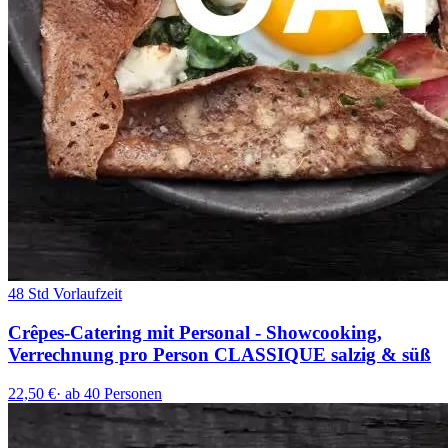
48 Std Vorlaufzeit
Crêpes-Catering mit Personal - Showcooking,
Verrechnung pro Person CLASSIQUE salzig & süß
22,50 €
·
ab 40 Personen