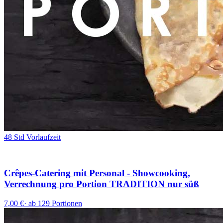
48 Std Vorlaufzeit
Crêpes-Catering mit Personal - Showcooking,
Verrechnung pro Portion TRADITION nur süß
7,00 €
·
ab 129 Portionen