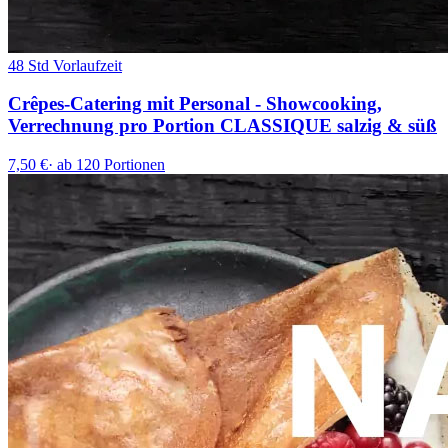
48 Std Vorlaufzeit
Crêpes-Catering mit Personal - Showcooking,
Verrechnung pro Portion CLASSIQUE salzig & süß
7,50 €
·
ab 120 Portionen