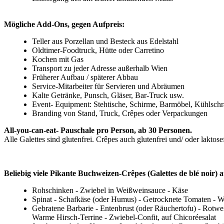
Mögliche Add-Ons, gegen Aufpreis:
Teller aus Porzellan und Besteck aus Edelstahl
Oldtimer-Foodtruck, Hütte oder Carretino
Kochen mit Gas
Transport zu jeder Adresse außerhalb Wien
Früherer Aufbau / späterer Abbau
Service-Mitarbeiter für Servieren und Abräumen
Kalte Getränke, Punsch, Gläser, Bar-Truck usw.
Event- Equipment: Stehtische, Schirme, Barmöbel, Kühlsch
Branding von Stand, Truck, Crêpes oder Verpackungen
All-you-can-eat- Pauschale pro Person, ab 30 Personen.
Alle Galettes sind glutenfrei. Crêpes auch glutenfrei und/ oder laktose
Beliebig viele Pikante Buchweizen-Crêpes (Galettes de blé noir) 
Rohschinken - Zwiebel in Weißweinsauce - Käse
Spinat - Schafkäse (oder Humus) - Getrocknete Tomaten - W
Gebratene Barbarie - Entenbrust (oder Räuchertofu) - Rotw
Warme Hirsch-Terrine - Zwiebel-Confit, auf Chicoréesalat