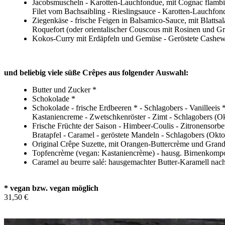
Jacobsmuscheln - Karotten-Lauchfondue, mit Cognac flambi
Filet vom Bachsaibling - Rieslingsauce - Karotten-Lauchfon
Ziegenkäse - frische Feigen in Balsamico-Sauce, mit Blattsal
Roquefort (oder orientalischer Couscous mit Rosinen und Gra
Kokos-Curry mit Erdäpfeln und Gemüse - Geröstete Cashe
und beliebig viele süße Crêpes aus folgender Auswahl:
Butter und Zucker *
Schokolade *
Schokolade - frische Erdbeeren * - Schlagobers - Vanilleeis
Kastaniencreme - Zwetschkenröster - Zimt - Schlagobers (O
Frische Früchte der Saison - Himbeer-Coulis - Zitronensorb
Bratapfel - Caramel - geröstete Mandeln - Schlagobers (Okt
Original Crêpe Suzette, mit Orangen-Buttercrème und Grand
Topfencrème (vegan: Kastaniencrème) - hausg. Birnenkompott
Caramel au beurre salé: hausgemachter Butter-Karamell nac
* vegan bzw. vegan möglich
31,50 €
In den Warenkorb