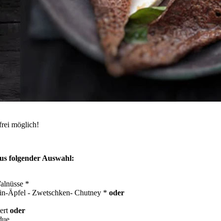
frei möglich!
aus folgender Auswahl:
alnüsse *
ein-Äpfel - Zwetschken- Chutney *
oder
ert
oder
due