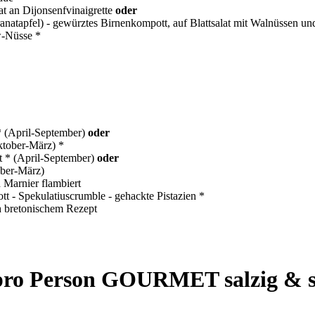
at an Dijonsenfvinaigrette
oder
natapfel) - gewürztes Birnenkompott, auf Blattsalat mit Walnüssen und
w-Nüsse *
 * (April-September)
oder
ktober-März) *
et * (April-September)
oder
ober-März)
 Marnier flambiert
 - Spekulatiuscrumble - gehackte Pistazien *
h bretonischem Rezept
 pro Person GOURMET salzig & 