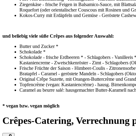
Ziegenkäse - frische Feigen in Balsamico-Sauce, mit Blattsal
Roquefort (oder orientalischer Couscous mit Rosinen und Gra
Kokos-Curry mit Erdäpfeln und Gemüse - Geröstete Cashe
und beliebig viele süße Crêpes aus folgender Auswahl:
Butter und Zucker *
Schokolade *
Schokolade - frische Erdbeeren * - Schlagobers - Vanilleeis
Kastaniencreme - Zwetschkenröster - Zimt - Schlagobers (O
Frische Früchte der Saison - Himbeer-Coulis - Zitronensorb
Bratapfel - Caramel - geröstete Mandeln - Schlagobers (Okt
Original Crêpe Suzette, mit Orangen-Buttercrème und Grand
Topfencrème (vegan: Kastaniencrème) - hausg. Birnenkompott
Caramel au beurre salé: hausgemachter Butter-Karamell nac
* vegan bzw. vegan möglich
Crêpes-Catering, Verrechnung