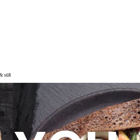
& süß