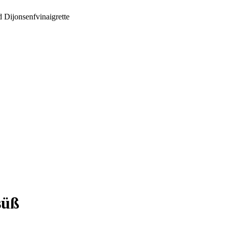
 Dijonsenfvinaigrette
süß