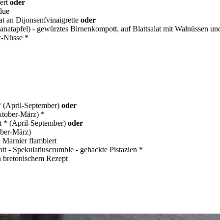
ert
oder
due
at an Dijonsenfvinaigrette
oder
natapfel) - gewürztes Birnenkompott, auf Blattsalat mit Walnüssen und
w-Nüsse *
 * (April-September)
oder
ktober-März) *
et * (April-September)
oder
ober-März)
 Marnier flambiert
 - Spekulatiuscrumble - gehackte Pistazien *
h bretonischem Rezept