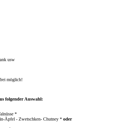
rank usw
frei möglich!
aus folgender Auswahl:
alnüsse *
ein-Äpfel - Zwetschken- Chutney *
oder