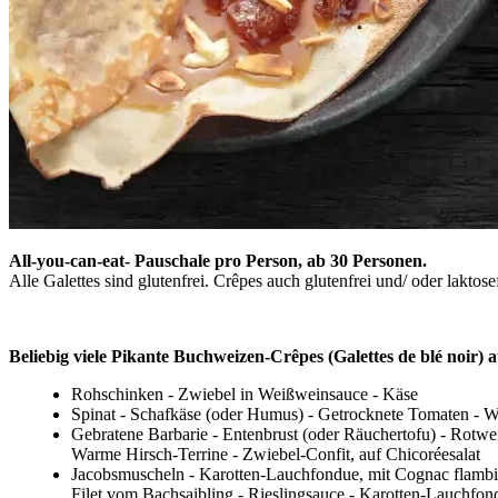
All-you-can-eat- Pauschale pro Person, ab 30 Personen.
Alle Galettes sind glutenfrei. Crêpes auch glutenfrei und/ oder laktose
Beliebig viele Pikante Buchweizen-Crêpes (Galettes de blé noir) 
Rohschinken - Zwiebel in Weißweinsauce - Käse
Spinat - Schafkäse (oder Humus) - Getrocknete Tomaten - W
Gebratene Barbarie - Entenbrust (oder Räuchertofu) - Rotw
Warme Hirsch-Terrine - Zwiebel-Confit, auf Chicoréesalat
Jacobsmuscheln - Karotten-Lauchfondue, mit Cognac flambi
Filet vom Bachsaibling - Rieslingsauce - Karotten-Lauchfon