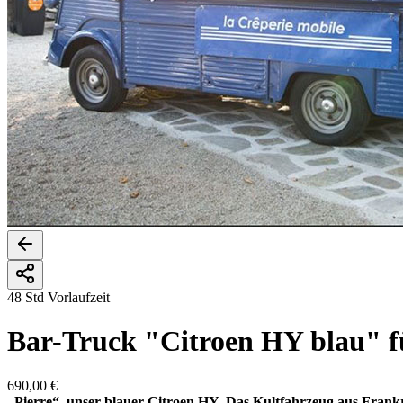
48 Std Vorlaufzeit
Bar-Truck "Citroen HY blau" f
690,00 €
„Pierre“, unser blauer Citroen HY. Das Kultfahrzeug aus Frankr