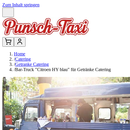
Zum Inhalt springen
Home
/
Catering
/
Getranke Catering
/
Bar-Truck "Citroen HY blau" für Getränke Catering