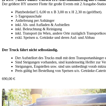
Der größere HY unserer Flotte für große Events mit 2 Ausgabe-Stationen
Platzbededarf L 6,00 m x B 3,00 m x H 2,30 m (geöffnet).
1-Tagespauschale
Anlieferung per Anhänger
inkl. Ab- und Aufladen & Aufstellen
inkl. Beleuchtung & Reinigung
inkl. Transport (in Wien, andere Orte zuzüglich Transportkos
exkl. Speisen u. Getränke und deren Auf- und Abbau
Der Truck fährt nicht selbsständig.
Der Aufstellort des Trucks muß mit dem Transportanhänger er
Sind Steigungen vorhanden, sind kundenseitig Helfer zur Ver
Steigungen, Engstellen usw. sind uns umbedingt vorab mitzu
Preis gültig bei Bestellung von Speisen u/o. Getränke-Cater
690,00 €
In den Warenkorb