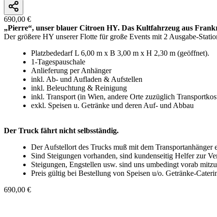
690,00 €
„Pierre“, unser blauer Citroen HY. Das Kultfahrzeug aus Frankr
Der größere HY unserer Flotte für große Events mit 2 Ausgabe-Stationen
Platzbededarf L 6,00 m x B 3,00 m x H 2,30 m (geöffnet).
1-Tagespauschale
Anlieferung per Anhänger
inkl. Ab- und Aufladen & Aufstellen
inkl. Beleuchtung & Reinigung
inkl. Transport (in Wien, andere Orte zuzüglich Transportkos
exkl. Speisen u. Getränke und deren Auf- und Abbau
Der Truck fährt nicht selbsständig.
Der Aufstellort des Trucks muß mit dem Transportanhänger er
Sind Steigungen vorhanden, sind kundenseitig Helfer zur Ver
Steigungen, Engstellen usw. sind uns umbedingt vorab mitzu
Preis gültig bei Bestellung von Speisen u/o. Getränke-Cater
690,00 €
In den Warenkorb