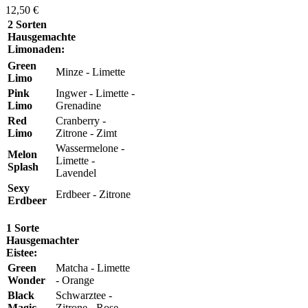
12,50 €
2 Sorten
Hausgemachte
Limonaden:
Green
Minze - Limette
Limo
Pink
Ingwer - Limette -
Limo
Grenadine
Red
Cranberry -
Limo
Zitrone - Zimt
Wassermelone -
Melon
Limette -
Splash
Lavendel
Sexy
Erdbeer - Zitrone
Erdbeer
1 Sorte
Hausgemachter
Eistee:
Green
Matcha - Limette
Wonder
- Orange
Black
Schwarztee -
Magic
Zitrone - Rose