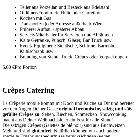
Teller aus Porzellan und Besteck aus Edelstahl
Oldtimer-Foodtruck, Hütte oder Carretino
Kochen mit Gas
Transport zu jeder Adresse außerhalb Wien
Früherer Aufbau / späterer Abbau
Service-Mitarbeiter für Servieren und Abräumen
Kalte Getränke, Punsch, Gläser, Bar-Truck usw.
Event- Equipment: Stehtische, Schirme, Barmöbel,
Kühlschrank usw
Branding von Stand, Truck, Crêpes oder Verpackungen
6,00 €
Pro Portion
In den Warenkorb
Crêpes Catering
La Crêperie mobile kommt mit Koch und Küche zu Dir und bereitet
vor den Augen Deiner Gäste
original bretonische, salzig und süß
gefüllte Crêpes zu
. Sehen, Riechen, Schmecken- Showcooking
macht aus Deiner Weihnachtsfeier ein Fest für alle Sinne!
Die salzigen Crêpes (Galettes de blé noir) sind aus Buchweizen-
Mehl und sind
glutenfrei
. Natürlich können wir auch andere
spezielle Ernährungsbedürfnisse berücksichtigen (vegan,