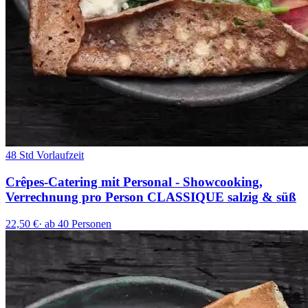
48 Std Vorlaufzeit
Crêpes-Catering mit Personal - Showcooking,
Verrechnung pro Person CLASSIQUE salzig & süß
22,50 €
·
ab 40 Personen