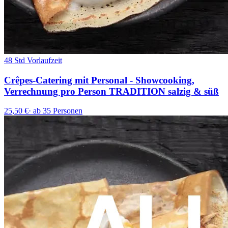
48 Std Vorlaufzeit
Crêpes-Catering mit Personal - Showcooking,
Verrechnung pro Person TRADITION salzig & süß
25,50 €
·
ab 35 Personen