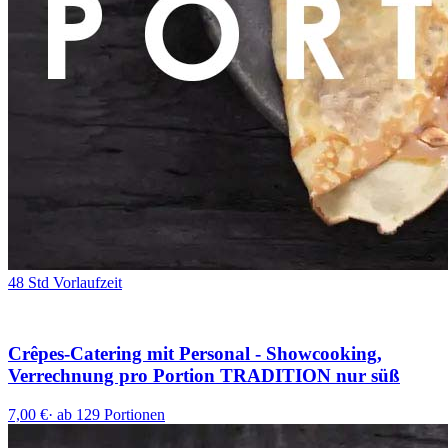
48 Std Vorlaufzeit
Crêpes-Catering mit Personal - Showcooking,
Verrechnung pro Portion TRADITION nur süß
7,00 €
·
ab 129 Portionen