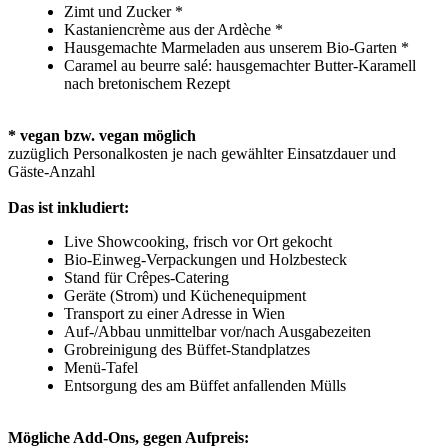
Zimt und Zucker *
Kastaniencrème aus der Ardèche *
Hausgemachte Marmeladen aus unserem Bio-Garten *
Caramel au beurre salé: hausgemachter Butter-Karamell
nach bretonischem Rezept
* vegan bzw. vegan möglich
zuzüglich Personalkosten je nach gewählter Einsatzdauer und
Gäste-Anzahl
Das ist inkludiert:
Live Showcooking, frisch vor Ort gekocht
Bio-Einweg-Verpackungen und Holzbesteck
Stand für Crêpes-Catering
Geräte (Strom) und Küchenequipment
Transport zu einer Adresse in Wien
Auf-/Abbau unmittelbar vor/nach Ausgabezeiten
Grobreinigung des Büffet-Standplatzes
Menü-Tafel
Entsorgung des am Büffet anfallenden Mülls
Mögliche Add-Ons, gegen Aufpreis: