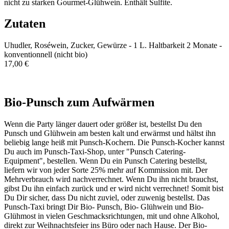
nicht zu starken Gourmet-Glühwein. Enthält Sulfite.
Zutaten
Uhudler, Roséwein, Zucker, Gewürze - 1 L. Haltbarkeit 2 Monate -
konventionnell (nicht bio)
17,00 €
In den Warenkorb
Bio-Punsch zum Aufwärmen
Wenn die Party länger dauert oder größer ist, bestellst Du den
Punsch und Glühwein am besten kalt und erwärmst und hältst ihn
beliebig lange heiß mit Punsch-Kochern. Die Punsch-Kocher kannst
Du auch im Punsch-Taxi-Shop, unter "Punsch Catering-
Equipment", bestellen. Wenn Du ein Punsch Catering bestellst,
liefern wir von jeder Sorte 25% mehr auf Kommission mit. Der
Mehrverbrauch wird nachverrechnet. Wenn Du ihn nicht brauchst,
gibst Du ihn einfach zurück und er wird nicht verrechnet! Somit bist
Du Dir sicher, dass Du nicht zuviel, oder zuwenig bestellst. Das
Punsch-Taxi bringt Dir Bio- Punsch, Bio- Glühwein und Bio-
Glühmost in vielen Geschmacksrichtungen, mit und ohne Alkohol,
direkt zur Weihnachtsfeier ins Büro oder nach Hause. Der Bio-